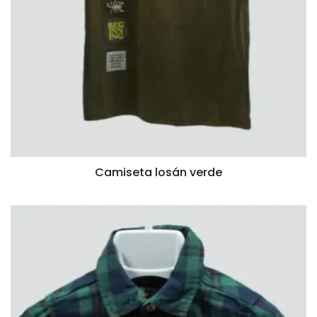
Camiseta losán verde
VISTA RÁPIDA