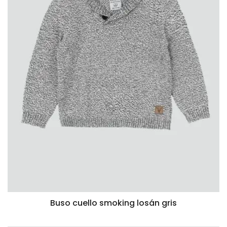
Buso cuello smoking losán gris
VISTA RÁPIDA