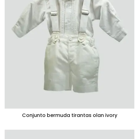
Conjunto bermuda tirantas olan ivory
VISTA RÁPIDA