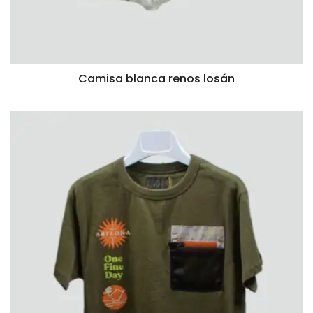
Camisa blanca renos losán
VISTA RÁPIDA