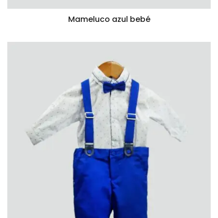
Mameluco azul bebé
VISTA RÁPIDA