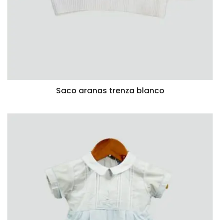
Saco aranas trenza blanco
VISTA RÁPIDA