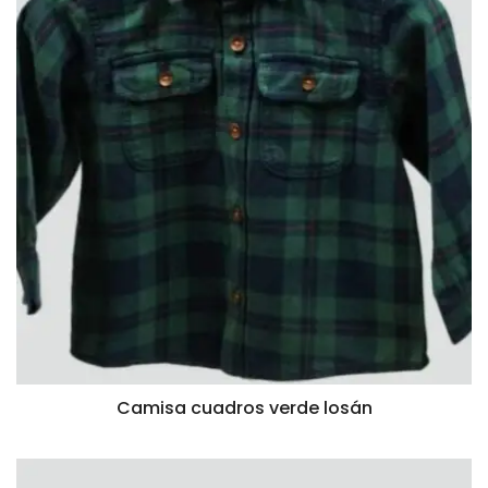
Camisa cuadros verde losán
VISTA RÁPIDA