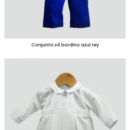
Conjunto x4 bordino azul rey
VISTA RÁPIDA