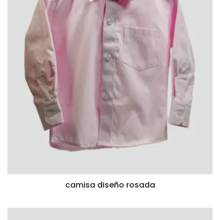
camisa diseño rosada
VISTA RÁPIDA