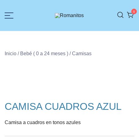
0
Ropa para niños
Romanitos
Inicio
/
Bebé ( 0 a 24 meses )
/ Camisas
CAMISA CUADROS AZUL
Camisa a cuadros en tonos azules