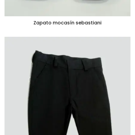
Zapato mocasín sebastiani
VISTA RÁPIDA