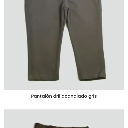
Pantalón dril acanalado gris
VISTA RÁPIDA