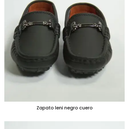
Zapato leni negro cuero
VISTA RÁPIDA