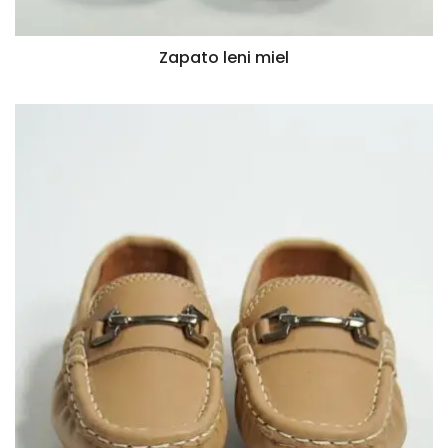
Zapato leni miel
VISTA RÁPIDA