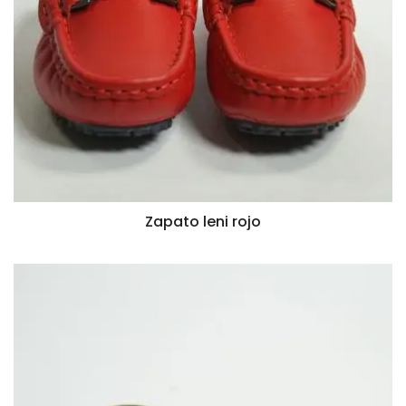
Zapato leni rojo
VISTA RÁPIDA