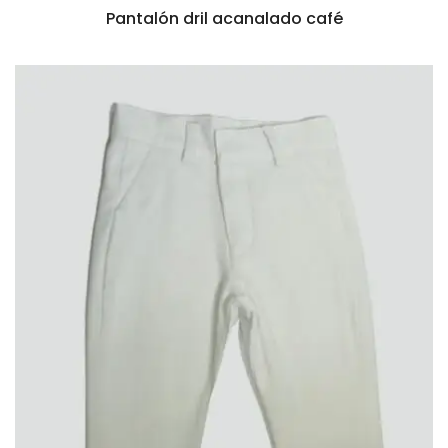
Pantalón dril acanalado café
VISTA RÁPIDA