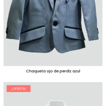
Chaqueta ojo de perdiz azul
VISTA RÁPIDA
¡OFERTA!