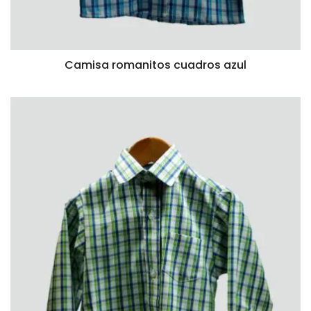
Camisa romanitos cuadros azul
VISTA RÁPIDA