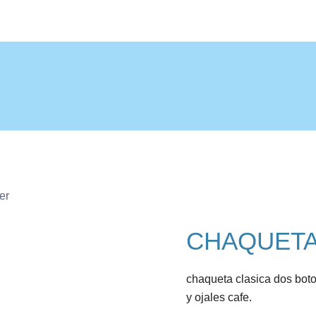
Ropa para niños
Romanitos
er
CHAQUETA
chaqueta clasica dos boto
y ojales cafe.