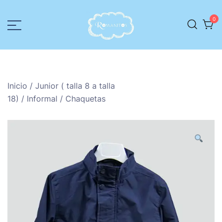
0
Romanitos
Ropa para niños
Inicio
/
Junior ( talla 8 a talla
18)
/
Informal
/ Chaquetas