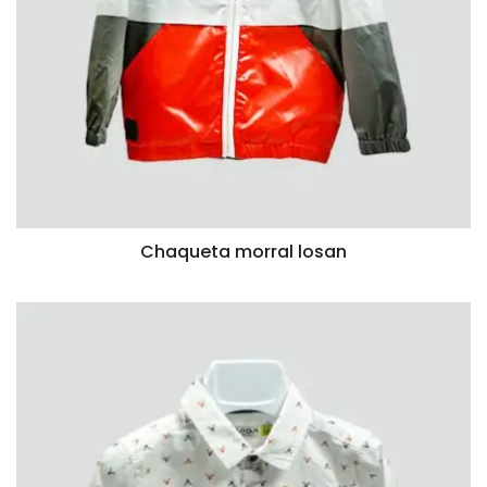
Chaqueta morral losan
VISTA RÁPIDA