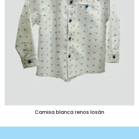
Camisa blanca renos losán
VISTA RÁPIDA