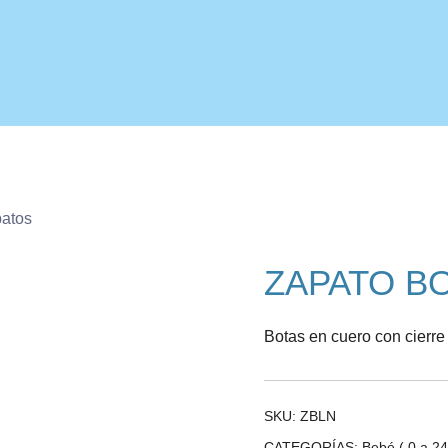
Ropa para niños
Romanitos
patos
ZAPATO B
Botas en cuero con cierre 
SKU:
ZBLN
CATEGORÍAS:
Bebé ( 0 a 2