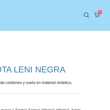
0
OTA LENI NEGRA
de cordones y suela en material sintetico.
4 meses )
,
Formal
,
Formal
,
Informal
,
Informal
,
Junior